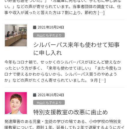
い貯金も底をついた。」「冷蔵庫に何もない、子どもに申し訳な
い。」などの声が寄せられています。当事者団体の調査では、仕
事や収入が減ったと答えた方は７割に上り、節約方 […]
2021年10月24日
大山とも子だより
シルバーパス来年も使わせて――知事
に申し入れ
今年もコロナ禍で、せっかくのシルバーパスがほとんど使えなか
ったという方が多く、「来年も使わせてほしい」「また今度もコ
ロナで使えるかわからないから、シルバーパス買うのやめよう
か」などの声がたくさん寄せられていました。 ９月 […]
2021年10月24日
大山とも子だより
特別支援教室の改悪に歯止め
発達障害のある児童・生徒の学びの場である、小中学校の特別支
援教室について、原則１年、延長しても２年で退室するようにガイ