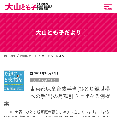
コ
ナ
ン
ビ
テ
ゲ
大山とも子だより
ン
ー
ツ
シ
へ
ョ
ス
ン
キ
に
HOME
活動レポート
大山とも子だより
ッ
移
プ
動
2021年10月24日
大山とも子だより
東京都児童育成手当(ひとり親世帯
への手当)の月額引き上げを条例提
案
コロナ禍でひとり親家庭の暮らしはひっ迫しています。「少な