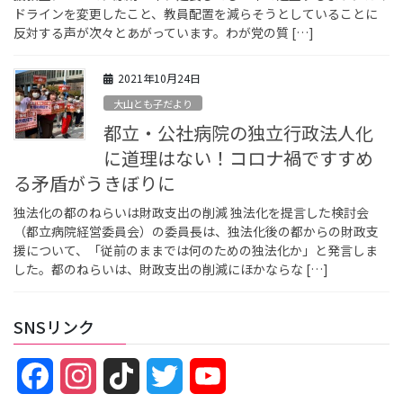
ドラインを変更したこと、教員配置を減らそうとしていることに
反対する声が次々とあがっています。わが党の質 […]
2021年10月24日
大山とも子だより
都立・公社病院の独立行政法人化
に道理はない！コロナ禍ですすめ
る矛盾がうきぼりに
独法化の都のねらいは財政支出の削減 独法化を提言した検討会
（都立病院経営委員会）の委員長は、独法化後の都からの財政支
援について、「従前のままでは何のための独法化か」と発言しま
した。都のねらいは、財政支出の削減にほかならな […]
SNSリンク
F
I
T
T
Y