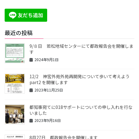
a
n
i
w
o
c
s
k
i
u
e
t
T
t
T
最近の投稿
b
a
o
t
u
9/８日 若松地域センターにて都政報告会を開催しま
す
o
g
k
e
b
2024年9月1日
o
r
r
e
12/2 神宮外苑外苑再開発について歩いて考えよう
k
a
C
part2 を開催します
m
h
2023年11月25日
a
都知事宛てに018サポートについての申し入れを行な
いました
n
2023年9月16日
n
8月27日 都政報告会を開催します