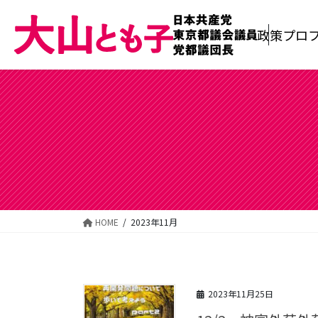
政策
プロ
コ
ナ
ン
ビ
テ
ゲ
ン
ー
ツ
シ
へ
ョ
ス
ン
キ
に
ッ
移
HOME
2023年11月
プ
動
2023年11月25日