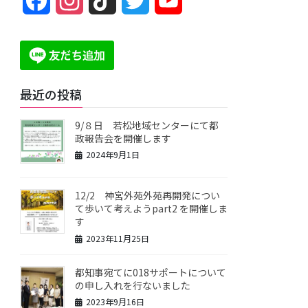
F
I
T
T
Y
a
n
i
w
o
c
s
k
i
u
e
t
T
t
T
最近の投稿
b
a
o
t
u
9/８日 若松地域センターにて都
o
g
k
e
b
政報告会を開催します
2024年9月1日
o
r
r
e
k
a
C
12/2 神宮外苑外苑再開発につい
て歩いて考えようpart2 を開催しま
m
h
す
2023年11月25日
a
都知事宛てに018サポートについて
n
の申し入れを行ないました
n
2023年9月16日